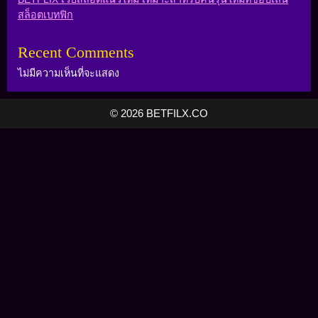
สล็อตเบทฟิก
Recent Comments
ไม่มีความเห็นที่จะแสดง
© 2026 BETFILX.CO